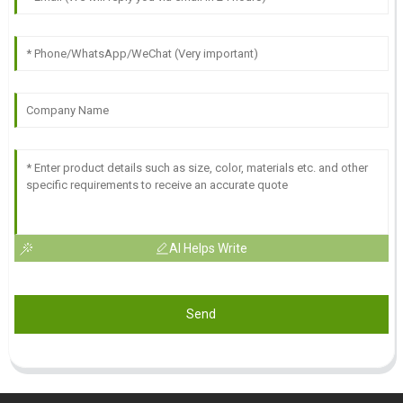
AI Helps Write
Send