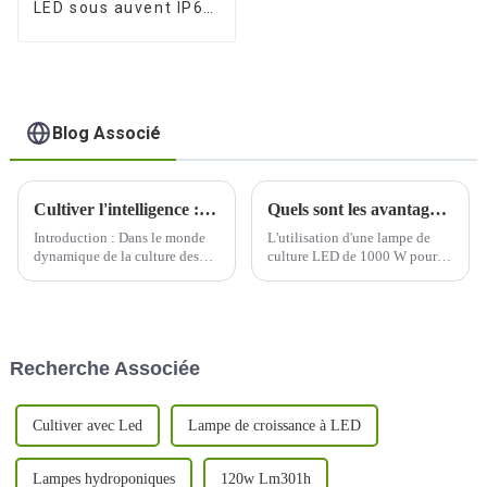
LED sous auvent IP66
120 watts
Blog Associé
Cultiver l'intelligence : éclairer l'avenir avec des lampes de culture à LED
Quels sont les avantages du jardinage intérieur lorsqu'on utilise une lampe de culture LED de 1000 W ?
Introduction : Dans le monde
L'utilisation d'une lampe de
dynamique de la culture des
culture LED de 1000 W pour le
plantes, un changement
jardinage en intérieur offre
transformateur est en cours
plusieurs avantages, ce qui en
avec l'adoption généralisée des
fait un choix populaire parmi
lampes de culture à LED. Alors
les cultivateurs en intérieur.
que nous nous lançons dans un
Voici quelques-uns des
Recherche Associée
voyage pour cultiver de
avantages :
manière plus intelligente, pas
difficile...
Cultiver avec Led
Lampe de croissance à LED
Lampes hydroponiques
120w Lm301h