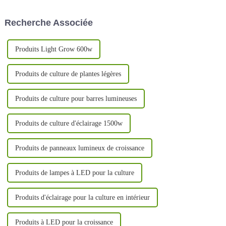
les cultivateurs en intérieur.
chaque plante, une grande
Voici quelques-uns des
couverture, une conception
Recherche Associée
avantages :
détachable pour économiser
plus de 30 % des frais
d'expédition, UV/IR...
Produits Light Grow 600w
Produits de culture de plantes légères
Produits de culture pour barres lumineuses
Produits de culture d'éclairage 1500w
Produits de panneaux lumineux de croissance
Produits de lampes à LED pour la culture
Produits d'éclairage pour la culture en intérieur
Produits à LED pour la croissance