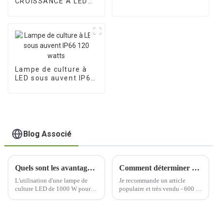
CROISSANCE À LED
contrôle UV/IR pliable
PPFD À CONTRÔLE À
3 CANAUX ET
ÉQUILIBRÉES
Lampe de culture à
LED sous auvent IP66
120 watts
Blog Associé
Quels sont les avantages du jardinage intérieur lorsqu'on utilise une lampe de culture LED de 1000 W ?
Comment déterminer quelle longueur d’onde de lumière est nécessaire à la croissance de votre plante ?
L'utilisation d'une lampe de
Je recommande un article
culture LED de 1000 W pour le
populaire et très vendu - 600 W
jardinage en intérieur offre
à spectre complet avec un
plusieurs avantages, ce qui en
PPFD uniforme et équilibré
fait un choix populaire parmi
élevé, un excellent soin de