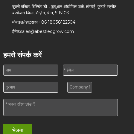
दूसरी मंजिल, बिल्डिंग डी1, फूयुआन औद्योगिक पार्क, तांगवेई, फूहाई स्ट्रीट,
बाओआन जिला, शेन्ज़ेन, चीन, 518103
मोबाइल/व्हाट्सएप:
+86 18038122504
ईमेल:
sales@abestledgrow.com
हमसे संपर्क करें
भेजना