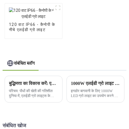
120 वाट IP66 - कैनोपी के
नीचे एलईडी ग्रो लाइट
संबंधित ब्लॉग
बुद्धिमत्ता का विकास करें: एलईडी ग्रो लाइट्स के साथ भविष्य को रोशन करें
1000W एलईडी ग्रो लाइट का उपयोग करने पर इनडोर बागवानी में क्या लाभ होते हैं?
परिचय: पौधों की खेती की गतिशील
इनडोर बागवानी के लिए 1000W
दुनिया में, एलईडी ग्रो लाइट्स के
LED ग्रो लाइट का उपयोग करने से
व्यापक उपयोग के साथ एक
कई लाभ मिलते हैं, जिससे यह इनडोर
परिवर्तनकारी बदलाव चल रहा है।
उत्पादकों के बीच एक लोकप्रिय
जैसे-जैसे हम अधिक स्मार्ट तरीके से
विकल्प बन जाता है। यहाँ कुछ लाभ दिए
खेती करने की यात्रा पर निकलते हैं, न
गए हैं:
कि कठिन तरीके से...
संबंधित खोज