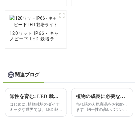
栽培ライト
LED 栽培ライト
120ワット IP66 - キャ
ノピー下 LED 栽培ライ
ト
関連ブログ
知性を育む: LED 栽培ライトで未来を照らす
植物の成長に必要な光の波長をどのように判断しますか?
はじめに: 植物栽培のダイナ
売れ筋の人気商品をお勧めし
ミックな世界では、LED 栽培
ます - 均一性の高いバランス
ライトの普及により、変革が
のとれた PPFD を備えた
起こっています。私たちは、
600W フルスペクトル、すべ
よりスマートに、よりハード
ての植物に優れたケア、広い
に栽培する旅に乗り出してい
カバー範囲、送料を 30% 以
ます...
上節約できる取り外し可能な