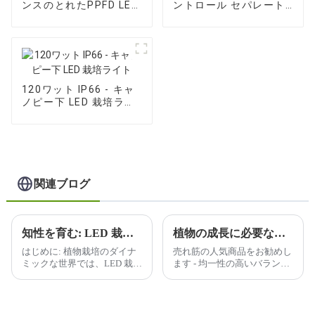
ンスのとれたPPFD LED
ントロール セパレート
栽培ライト
LED 栽培ライト
120ワット IP66 - キャ
ノピー下 LED 栽培ライ
ト
関連ブログ
知性を育む: LED 栽培ライトで未来を照らす
植物の成長に必要な光の波長をどのように判断しますか?
はじめに: 植物栽培のダイナ
売れ筋の人気商品をお勧めし
ミックな世界では、LED 栽培
ます - 均一性の高いバランス
ライトの普及により、変革が
のとれた PPFD を備えた
起こっています。私たちは、
600W フルスペクトル、すべ
よりスマートに、よりハード
ての植物に優れたケア、広い
に栽培する旅に乗り出してい
カバー範囲、送料を 30% 以