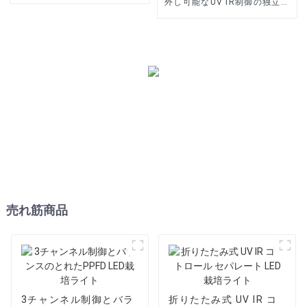
外し可能なUV IR制御の独立し
たLED栽培ライト
売れ筋商品
3チャンネル制御とバラ
折りたたみ式 UV IR コ