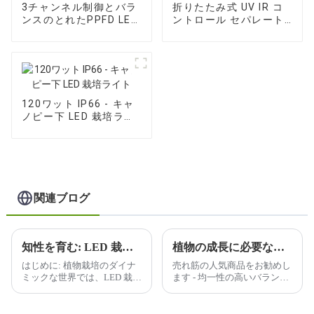
3チャンネル制御とバラ
折りたたみ式 UV IR コ
ンスのとれたPPFD LED
ントロール セパレート
栽培ライト
LED 栽培ライト
120ワット IP66 - キャ
ノピー下 LED 栽培ライ
ト
関連ブログ
知性を育む: LED 栽培ライトで未来を照らす
植物の成長に必要な光の波長をどのように判断しますか?
はじめに: 植物栽培のダイナ
売れ筋の人気商品をお勧めし
ミックな世界では、LED 栽培
ます - 均一性の高いバランス
ライトの普及により、変革が
のとれた PPFD を備えた
起こっています。私たちは、
600W フルスペクトル、すべ
よりスマートに、よりハード
ての植物に優れたケア、広い