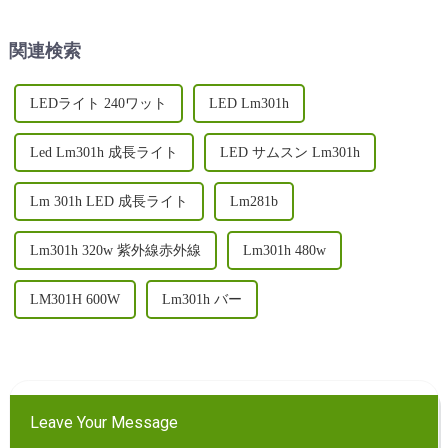
に栽培する旅に乗り出してい
カバー範囲、送料を 30% 以
ます...
上節約できる取り外し可能な
関連検索
デザイン、UV/IR...
LEDライト 240ワット
LED Lm301h
Led Lm301h 成長ライト
LED サムスン Lm301h
Lm 301h LED 成長ライト
Lm281b
Lm301h 320w 紫外線赤外線
Lm301h 480w
LM301H 600W
Lm301h バー
Leave Your Message