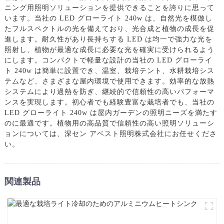
ニング用照明ソリューションを提供できることを誇りに思って
います。当社の LED グローライト 240w は、自然光を模倣し
たフルスペクトルの光を備えており、光合成と植物の成長を促
進します。耐久性があり長持ちする LED は均一で強力な光を
照射し、植物が最適な成長に必要な光を確実に受けられるよう
にします。コンパクトで軽量な設計の当社の LED グローライ
ト 240w は簡単に設置でき、温室、栽培テント、水耕栽培シス
テムなど、さまざまな屋内環境で使用できます。効率的な放熱
システムにより過熱を防ぎ、継続的で信頼性の高いパフォーマ
ンスを実現します。初心者でも経験豊富な栽培者でも、当社の
LED グローライト 240w は屋内ガーデンの照明ニーズを満たす
のに最適です。植物用の高品質で信頼性の高い照明ソリューシ
ョンについては、深セン アベスト照明株式会社にお任せくださ
い。
関連製品