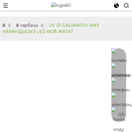
Үй
Үй чарбасы
UV IR БАШКАРУУ КӨЗ
КАРАНДЫСЫЗ LED ӨСҮП ЖАТАТ
YC-H
120W ~ 320W LED Өстүрүүчү Лампалар
Бөлмөдө Өстүрүү Үчүн