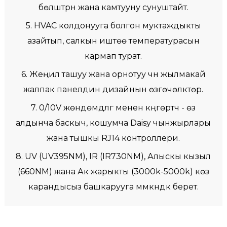
бөлүштүрүүнү жана камтууну сунуштайт.
5. HVAC колдонууга болгон муктаждыкты
азайтып, салкын иштөө температурасын
кармап турат.
6. Жеңил ташуу жана орнотуу үчүн жылмакай
жалпак панелдин дизайнын өзгөчөлүктөрү.
7. 0/10V жөндөмдүүлүгү менен күңгөртүүчү - өз
алдынча баскыч, кошумча Daisy чынжырлары
жана тышкы RJ14 контроллери.
8. UV (UV395NM), IR (IR730NM), Алыскы кызыл
(660NM) жана Ак жарыкты (3000k-5000k) көз
карандысыз башкарууга мүмкүндүк берет.