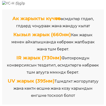
Ак жарыкты күчөтөт
өсүмдүктөр гүлдөп,
гүлдөрдү чоңураак жана жандуу кылат
Кызыл жарык (660нм)
Көк жарык
менен айкалышканда көбүрөөк жалбырак
жана түшүм берет.
IR жарык (730нм)
Фитохромдун
конверсиясын тездетип, өсүмдүктөргө көбүрөөк
түшүм алууга мүмкүндүк берет.
UV жарык (395нм)
Түшүмдүүлүктү жогорулатуу
жана көктүн өсүшүнө жана козу карындын
өнүгүшүнө тоскоол болот