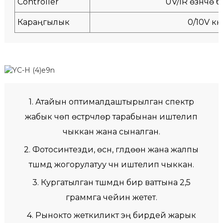
Controller
UV/IR өзүнчө 
Караңгылык
0/10V күңүр
1. Атайын оптималдаштырылган спектр
жабык чөп өстүрүүчүлөр тарабынан иштелип
чыккан жана сыналган.
2. Фотосинтезди, өсүүнү, гүлдөөнү жана жалпы
түшүмдү жогорулатуу үчүн иштелип чыккан.
3. Кургатылган түшүмдүн бир ваттына 2,5
граммга чейин жетет.
4. Рынокто жеткиликтүү эң бирдей жарык