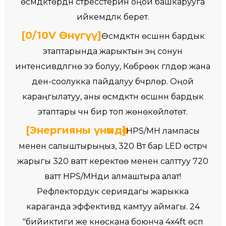
өсүмдүктөрдүн стресстерин оңой башкарууга
ийкемдүүлүк берет.
[0/10V Өнүгүү]
Өсүмдүктүн өсүшүнүн бардык
этаптарында жарыктын эң сонун
интенсивдүүлүгүнө ээ болуу, Көбүрөөк гүлдөр жана
ден-соолукка пайдалуу бүчүрлөр. Оңой
караңгылатуу, аны өсүмдүктүн өсүшүнүн бардык
этаптары үчүн бир топ жөнөкөйлөтөт.
[Энергияны үнөмдөө]
HPS/MH лампасы
менен салыштырыңыз, 320 Вт бар LED өстүрүүчү
жарыгы 320 ватт керектөө менен салттуу 720
ватт HPS/MHди алмаштыра алат!
Рефлектордук сериядагы жарыкка
караганда эффективдүү камтуу аймагы. 24
"бийиктиги же күнөскана боюнча 4x4ft өсүп