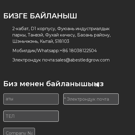
БИЗГЕ БАЙЛАНЫШ
2-кабат, D1 корпусу, Фуюань индустриалдык
паркы, Танвэй, Фухай көчөсү, Баоань району,
Шэньчжэнь, Кытай, 518103
Мобилдик/Whatsapp:
+86 18038122504
Электрондук почта:
sales@abestledgrow.com
Биз менен байланышыңыз