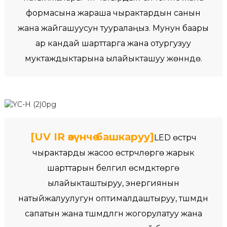
формасына жараша чырактардын санын
жана жайгашуусун тууралаңыз. Мунун баары
ар кандай шарттарга жана отургузуу
муктаждыктарына ылайыкташуу жөнүндө.
[UV IR өзүнчө башкаруу]
LED өстүрүүчү
чырактарды жасоо өстүрүүчүлөргө жарык
шарттарын белгилүү өсүмдүктөргө
ылайыкташтыруу, энергиянын
натыйжалуулугун оптималдаштыруу, түшүмдүн
сапатын жана түшүмдүүлүгүн жогорулатуу жана