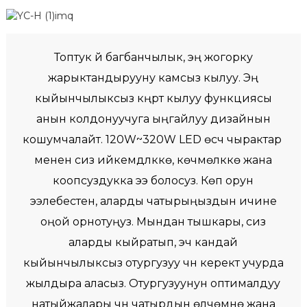
Топтук үй багбанчылык, эң жогорку
жарыктандырууну камсыз кылуу. Эң
кыйынчылыксыз күңүрт кылуу функциясы
анын колдонуучуга ыңгайлуу дизайнын
кошумчалайт. 120W~320W LED өсүүчү чырактар ​​
менен сиз ийкемдүүлүккө, көчмөлүккө жана
коопсуздукка ээ болосуз. Көп орун
ээлебестен, аларды чатырыңыздын ичине
оңой орнотуңуз. Мындан тышкары, сиз
аларды кыйратып, эч кандай
кыйынчылыксыз отургузуу үчүн керектүү учурда
жылдыра аласыз. Отургузуунун оптималдуу
натыйжалары үчүн чатырдын өлчөмүнө жана