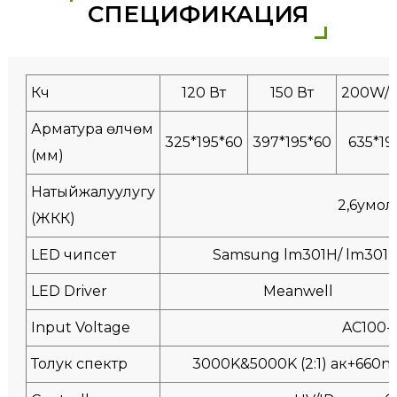
СПЕЦИФИКАЦИЯ
Күч
120 Вт
150 Вт
200W/
Арматура өлчөмү
325*195*60
397*195*60
635*19
(мм)
Натыйжалуулугу
2,6умо
(ЖКК)
LED чипсет
Samsung lm301H/ lm301H
LED Driver
Meanwell
Input Voltage
AC100-
Толук спектр
3000K&5000K (2:1) ак+660