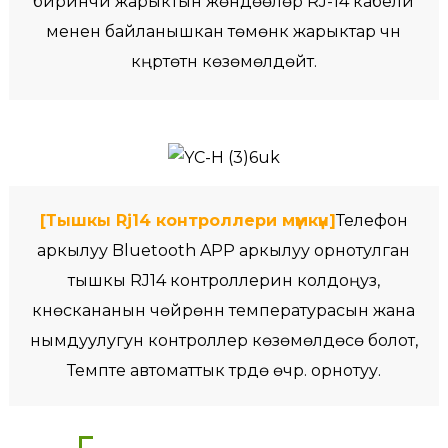
биринчи жарыктын жөндөөлөрү RJ-14 кабели
менен байланышкан төмөнкү жарыктар үчүн
күңүртөтүүнү көзөмөлдөйт.
[Тышкы Rj14 контроллери мүмкүн]
Телефон
аркылуу Bluetooth APP аркылуу орнотулган
тышкы RJ14 контроллерин колдоңуз,
күнөскананын чөйрөнүн температурасын жана
нымдуулугун контроллер көзөмөлдөсө болот,
Темпте автоматтык түрдө өчүрүү. орнотуу.