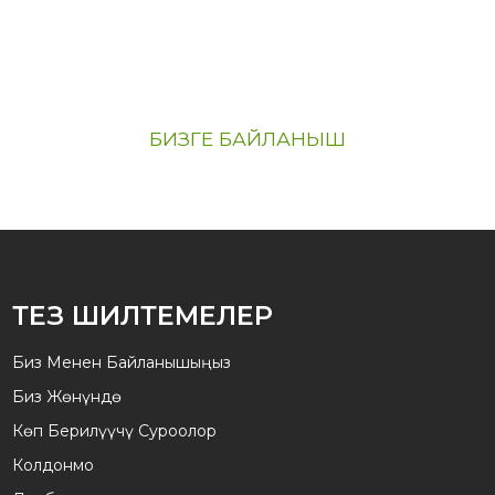
Эгерде сизди биздин продуктылар
кызыктырса, биз менен байланышыңыз
БИЗГЕ БАЙЛАНЫШ
ТЕЗ ШИЛТЕМЕЛЕР
Биз Менен Байланышыңыз
Биз Жөнүндө
Көп Берилүүчү Суроолор
Колдонмо