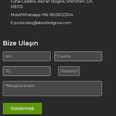
Fuhai Caddesi, Bao'an Bölgesi, Shenzhen, Çin,
518103
Mobil/Whatsapp:
+86 18038122504
E-posta:
satış@abestledgrow.com
Bize Ulaşın
Göndermek