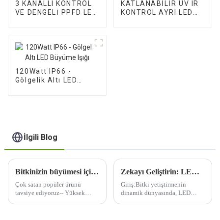
3 KANALLI KONTROL
KATLANABİLİR UV IR
VE DENGELİ PPFD LED
KONTROL AYRI LED
BÜYÜME IŞIKLARI
BÜYÜME IŞIĞI
120Watt IP66 -
Gölgelik Altı LED
Büyüme Işığı
İlgili Blog
Bitkinizin büyümesi için hangi ışık dalga boyuna ihtiyaç olduğunu nasıl belirlersiniz?
Zekayı Geliştirin: LED Büyüme Işıklarıyla Geleceği Aydınlatın
Çok satan popüler ürünü
Giriş:Bitki yetiştirmenin
tavsiye ediyoruz-- Yüksek
dinamik dünyasında, LED
homojen dengeli PPFD'li 600w
yetiştirme ışıklarının yaygın
tam spektrum, her bitkiye
olarak benimsenmesiyle
mükemmel bakım, geniş
dönüştürücü bir değişim