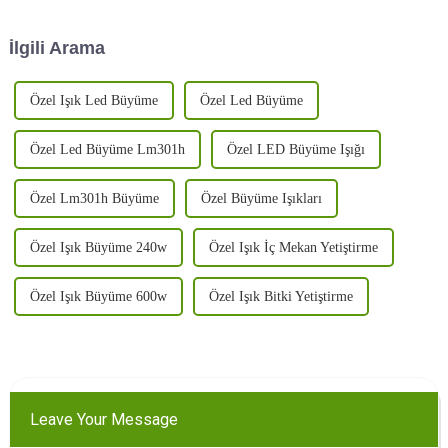
kapsama alanı, %30'dan fazla
yaşanıyor. Daha akıllıca,
nakliye maliyetinden tasarruf
zorlayıcı olmayan bir
İlgili Arama
sağlayan çıkarılabilir tasarım,
yetiştirme yolculuğuna
uv/ ir ...
çıkarken...
Özel Işık Led Büyüme
Özel Led Büyüme
Özel Led Büyüme Lm301h
Özel LED Büyüme Işığı
Özel Lm301h Büyüme
Özel Büyüme Işıkları
Özel Işık Büyüme 240w
Özel Işık İç Mekan Yetiştirme
Özel Işık Büyüme 600w
Özel Işık Bitki Yetiştirme
Leave Your Message