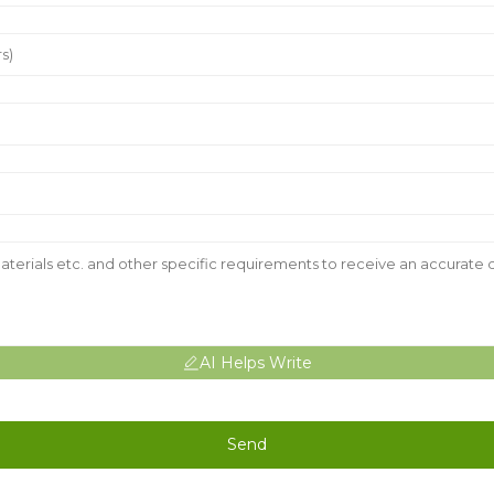
AI Helps Write
Send