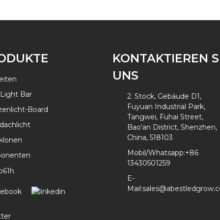
ODUKTE
KONTAKTIEREN S
UNS
eiten
Light Bar
2. Stock, Gebäude D1,
Fuyuan Industrial Park,
zenlicht-Board
Tangwei, Fuhai Street,
dachlicht
Bao'an District, Shenzhen,
China, 518103
 klonen
Mobil/Whatsapp:
+86
onenten
13430501259
E-
Mail:
sales@abestledgrow.