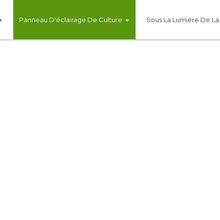
Panneau D'éclairage De Culture
Sous La Lumière De L
MÉNAGE
série H est idéal pour la culture en intérieur. Util
e et améliore la photosynthèse des plantes. Dispo
 variés des clients. Équipé de diodes LED de marq
charge l'ensemble du cycle de croissance des pla
lles de tentes de culture pour répondre aux besoins