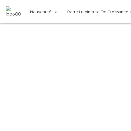
Nouveautés
Barre Lumineuse De Croissance
Le panneau d'éclairage LED de la 
favorise la réflexion de la lumièr
W, la série H répond aux besoins
spectre complet, il prend en 
différentes tai