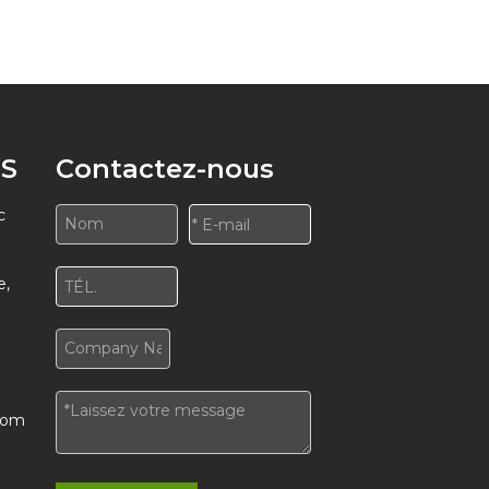
 ENCORE PLUS
S
Contactez-nous
c
e,
com