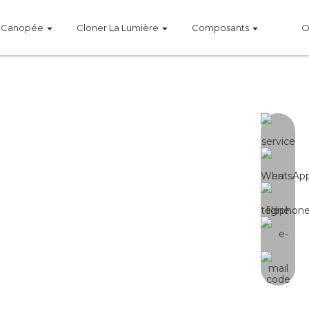
a Canopée
Cloner La Lumière
Composants
isé avec des tentes de culture, il
nible en 120 W, 150 W, 240 W et 320
ue uniformément réparties et d'un
ntes. Nous proposons également
 de nos clients.