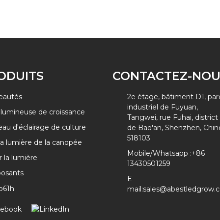
APPRENDRE
ODUITS
CONTACTEZ-NOU
eautés
2e étage, bâtiment D1, par
industriel de Fuyuan,
 lumineuse de croissance
Tangwei, rue Fuhai, district
au d'éclairage de culture
de Bao'an, Shenzhen, Chin
518103
la lumière de la canopée
Mobile/Whatsapp :
+86
r la lumière
13430501259
osants
E-
mail:
sales@abestledgrow.