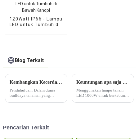
120Watt IP66 - Lampu
LED untuk Tumbuh di
Bawah Kanopi
Blog Terkait
Kembangkan Kecerdasan: Menerangi Masa Depan dengan Lampu LED Grow
Keuntungan apa saja yang didapat saat berkebun di dalam ruangan ketika menggunakan lampu tanam LED 1000W?
Pendahuluan: Dalam dunia
Menggunakan lampu tanam
budidaya tanaman yang
LED 1000W untuk berkebun di
dinamis, perubahan
dalam ruangan menawarkan
transformatif sedang
beberapa manfaat, yang
berlangsung dengan meluasnya
menjadikannya pilihan populer
penggunaan lampu tanam LED.
di kalangan penanam tanaman
Saat kita memulai perjalanan
dalam ruangan. Berikut ini
Pencarian Terkait
untuk membudidayakan
beberapa keuntungannya:
tanaman secara lebih cerdas,
bukan secara keras...