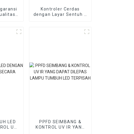
garansi
Kontroler Cerdas
ualitas
dengan Layar Sentuh &
ari
Dukungan Wifi untuk
 untuk
Lampu LED Grow
m LED
UH LED
PPFD SEIMBANG &
ROL UV
KONTROL UV IR YANG
ANDIRI
DAPAT DILEPAS