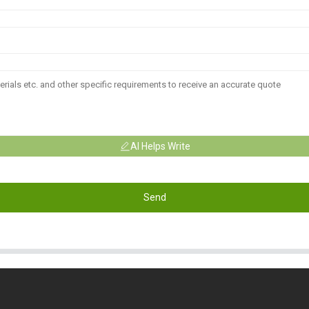
AI Helps Write
Send