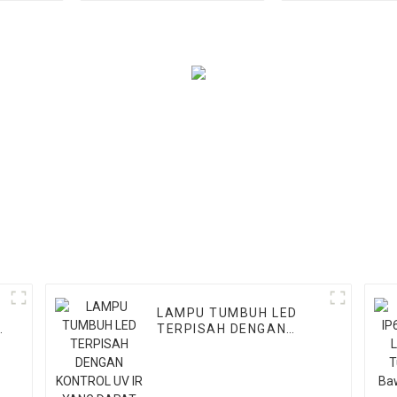
untuk Sayuran/buah
LAMPU TUMBUH LED
L
TERPISAH DENGAN
KONTROL UV IR YANG
DAPAT DILIPAT