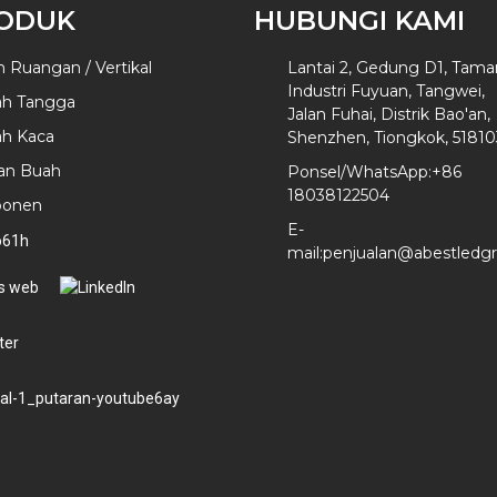
ODUK
HUBUNGI KAMI
 Ruangan / Vertikal
Lantai 2, Gedung D1, Tama
Industri Fuyuan, Tangwei,
h Tangga
Jalan Fuhai, Distrik Bao'an,
h Kaca
Shenzhen, Tiongkok, 51810
an Buah
Ponsel/WhatsApp:
+86
18038122504
onen
E-
mail:
penjualan@abestledg