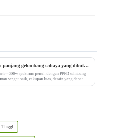
Bagaimana Anda menentukan panjang gelombang cahaya yang dibutuhkan untuk pertumbuhan tanaman Anda?
aris-- 600w spektrum penuh dengan PPFD seimbang
aman sangat baik, cakupan luas, desain yang dapat
iman lebih dari 30%, uv/ir ...
 Tinggi