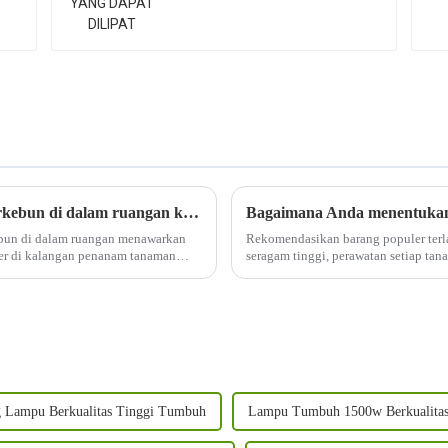
Keuntungan apa saja yang didapat saat berkebun di dalam ruangan ketika menggunakan lampu tanam LED 1000W?
un di dalam ruangan menawarkan
Rekomendasikan barang populer terl
er di kalangan penanam tanaman
seragam tinggi, perawatan setiap tan
dilepas untuk menghemat biaya pengir
g Lampu Berkualitas Tinggi Tumbuh
Lampu Tumbuh 1500w Berkualitas