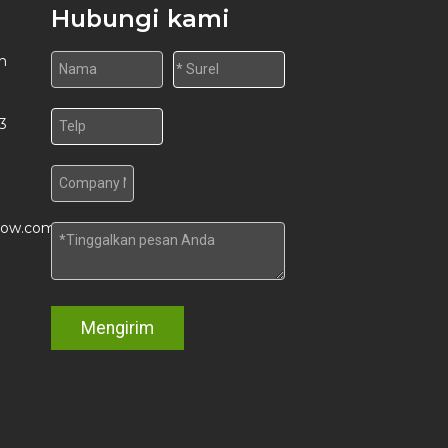
Hubungi kami
n
3
row.com
Mengirim