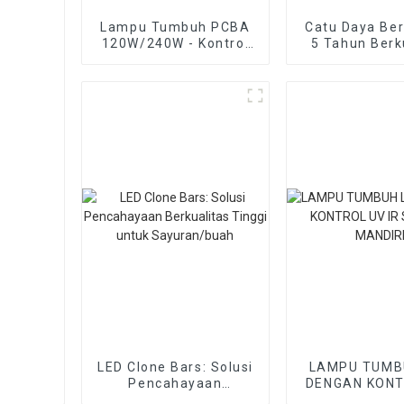
Lampu Tumbuh PCBA
Catu Daya Ber
120W/240W - Kontrol
5 Tahun Berk
UV dan IR Terpisah
Tinggi d
Inventronics
Lampu Tana
LED Clone Bars: Solusi
LAMPU TUMB
Pencahayaan
DENGAN KONT
Berkualitas Tinggi
IR SECARA M