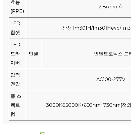
효능
2.8umol/J
(PPE)
LED
삼성 lm301H/lm301Hevo/1m30
칩셋
LED
드라
민웰
인벤트로닉스 드
이버
입력
AC100-277V
전압
풀 스
펙트
3000K&5000K+660nm+730nm(적외
럼