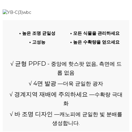
• 높은 조명 균일성
• 모든 식물을 관리하세요
• 고성능
• 높은 수확량을 얻으세요
√ 균형 PPFD
- 중앙에 핫스팟 없음, 측면에 드
롭 없음
√ 4면 발광
—더욱 균일한 광자
√ 경계지역 재배에 주의하세요
—수확량 극대
화
√ 바 조명 디자인
—캐노피에 균일한 빛 분배를
생성합니다.