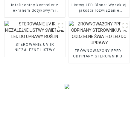
Inteligentny kontroler z
Listwy LED Clone: ​​Wysokiej
ekranem dotykowym i
jakości rozwiązanie
obsługą Wi-Fi do
oświetleniowe dla
oświetlenia LED Grow Light
warzyw/owoców
STEROWANIE UV IR
NIEZALEŻNE LISTWY
ZRÓWNOWAŻONY PPFD I
ŚWIETLNE LED DO UPRAWY
ODPINANY STEROWNIK UV
ROŚLIN
IR, ODDZIELNE ŚWIATŁO
LED DO UPRAWY