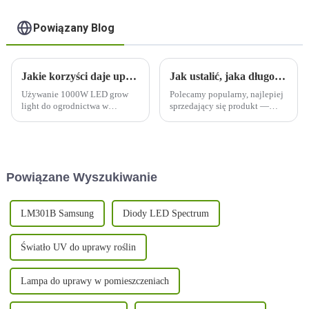
Powiązany Blog
Jakie korzyści daje uprawa roślin w pomieszczeniach przy użyciu lampy LED o mocy 1000 W?
Jak ustalić, jaka długość fali światła jest niezbędna do wzrostu rośliny?
Używanie 1000W LED grow
Polecamy popularny, najlepiej
light do ogrodnictwa w
sprzedający się produkt —
pomieszczeniach oferuje kilka
pełne spektrum 600 W z bardzo
korzyści, co czyni je
równomiernym,
popularnym wyborem wśród
zrównoważonym PPFD,
hodowców w pomieszczeniach.
doskonała pielęgnacja każdej
Oto niektóre z zalet:
rośliny, duży zasięg,
Powiązane Wyszukiwanie
zdejmowana konstrukcja
pozwalająca zaoszczędzić
ponad 30% kosztów wysyłki,
UV/IR...
LM301B Samsung
Diody LED Spectrum
Światło UV do uprawy roślin
Lampa do uprawy w pomieszczeniach