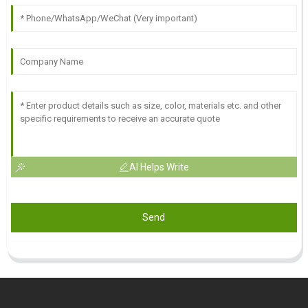
AI Helps Write
Send