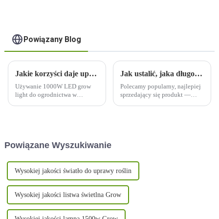
Powiązany Blog
Jakie korzyści daje uprawa roślin w pomieszczeniach przy użyciu lampy LED o mocy 1000 W?
Jak ustalić, jaka długość fali światła jest niezbędna do wzrostu rośliny?
Używanie 1000W LED grow
Polecamy popularny, najlepiej
light do ogrodnictwa w
sprzedający się produkt —
pomieszczeniach oferuje kilka
pełne spektrum 600 W z bardzo
korzyści, co czyni je
równomiernym,
popularnym wyborem wśród
zrównoważonym PPFD,
hodowców w pomieszczeniach.
doskonała pielęgnacja każdej
Oto niektóre z zalet:
rośliny, duży zasięg,
Powiązane Wyszukiwanie
zdejmowana konstrukcja
pozwalająca zaoszczędzić
ponad 30% kosztów wysyłki,
UV/IR...
Wysokiej jakości światło do uprawy roślin
Wysokiej jakości listwa świetlna Grow
Wysokiej jakości lampa 1500w Grow