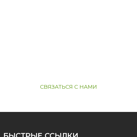
ЕСЛИ ВАС
ИНТЕРЕСУЕТ НАША
ПРОДУКЦИЯ
Если вас интересует наша продукция,
пожалуйста, свяжитесь с нами.
СВЯЗАТЬСЯ С НАМИ
БЫСТРЫЕ ССЫЛКИ