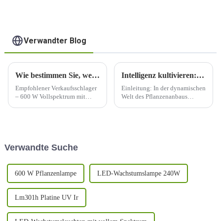
Überdachung
Verwandter Blog
Wie bestimmen Sie, welche Lichtwellenlänge für das Wachstum Ihrer Pflanze erforderlich ist?
Intelligenz kultivieren: Die Zukunft mit LED-Wachstumslampen beleuchten
Empfohlener Verkaufsschlager
Einleitung: In der dynamischen
– 600 W Vollspektrum mit
Welt des Pflanzenanbaus
hochgradig gleichmäßig
vollzieht sich derzeit ein
ausgewogenem PPFD,
Wandel, da LED-
ausgezeichnete Pflege jeder
Wachstumslampen überall
Pflanze, große Reichweite,
eingesetzt werden. Wir begeben
abnehmbares Design zur
uns auf eine Reise, um Pflanzen
Verwandte Suche
Einsparung von über 30 %
intelligenter und nicht
Versandkosten, UV/IR …
mühsamer zu kultivieren ...
600 W Pflanzenlampe
LED-Wachstumslampe 240W
Lm301h Platine UV Ir