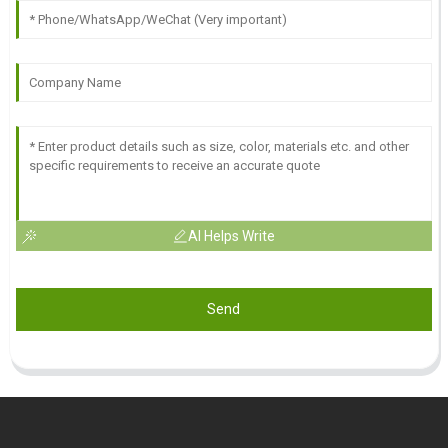
AI Helps Write
Send