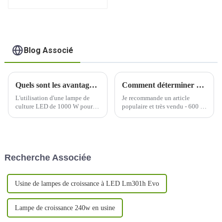
120 watts
Blog Associé
Quels sont les avantages du jardinage intérieur lorsqu'on utilise une lampe de culture LED de 1000 W ?
Comment déterminer quelle longueur d’onde de lumière est nécessaire à la croissance de votre plante ?
L'utilisation d'une lampe de
Je recommande un article
culture LED de 1000 W pour le
populaire et très vendu - 600 W
jardinage en intérieur offre
à spectre complet avec un
plusieurs avantages, ce qui en
PPFD uniforme et équilibré
fait un choix populaire parmi
élevé, un excellent soin de
les cultivateurs en intérieur.
chaque plante, une grande
Voici quelques-uns des
couverture, une conception
Recherche Associée
avantages :
détachable pour économiser
plus de 30 % des frais
d'expédition, UV/IR...
Usine de lampes de croissance à LED Lm301h Evo
Lampe de croissance 240w en usine