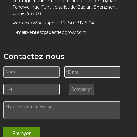
2e étage, bâtiment D1, parc industriel de Fuyuan,
Tangwei, rue Fuhai, district de Bao'an, Shenzhen,
Chine, 518103
Portable/Whatsapp :
+86 18038122504
E-mail:
ventes@abestledgrow.com
Contactez-nous
Envoyer