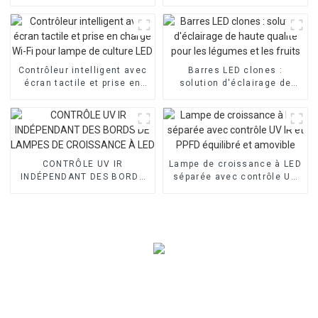
et IR séparé
ans pour lampes de culture
à LED
Contrôleur intelligent avec
Barres LED clones :
écran tactile et prise en
solution d'éclairage de
charge Wi-Fi pour lampe de
haute qualité pour les
culture LED
légumes et les fruits
CONTRÔLE UV IR
Lampe de croissance à LED
INDÉPENDANT DES BORDS
séparée avec contrôle UV
DE LAMPES DE CROISSANCE
IR et PPFD équilibré et
À LED
amovible