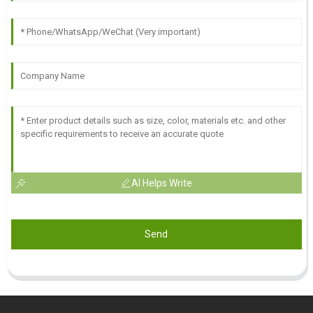
AI Helps Write
Send