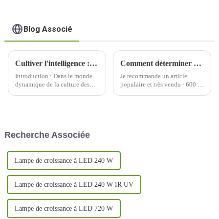
Blog Associé
Cultiver l'intelligence : éclairer l'avenir avec des lampes de culture à LED
Comment déterminer quelle longueur d’onde de lumière est nécessaire à la croissance de votre plante ?
Introduction : Dans le monde
Je recommande un article
dynamique de la culture des
populaire et très vendu - 600 W
plantes, un changement
à spectre complet avec un
transformateur est en cours
PPFD uniforme et équilibré
avec l'adoption généralisée des
élevé, un excellent soin de
lampes de culture à LED. Alors
chaque plante, une grande
que nous nous lançons dans un
couverture, une conception
Recherche Associée
voyage pour cultiver de
détachable pour économiser
manière plus intelligente, pas
plus de 30 % des frais
difficile...
d'expédition, UV/IR...
Lampe de croissance à LED 240 W
Lampe de croissance à LED 240 W IR UV
Lampe de croissance à LED 720 W