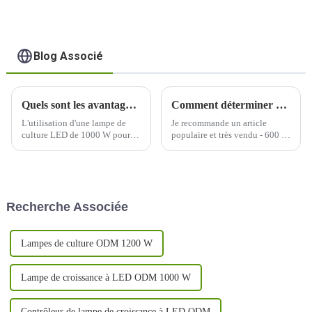
Blog Associé
Quels sont les avantages du jardinage intérieur lorsqu'on utilise une lampe de culture LED de 1000 W ?
Comment déterminer quelle longueur d’onde de lumière est nécessaire à la croissance de votre plante ?
L'utilisation d'une lampe de
Je recommande un article
culture LED de 1000 W pour le
populaire et très vendu - 600 W
jardinage en intérieur offre
à spectre complet avec un
plusieurs avantages, ce qui en
PPFD uniforme et équilibré
fait un choix populaire parmi
élevé, un excellent soin de
les cultivateurs en intérieur.
chaque plante, une grande
Voici quelques-uns des
couverture, une conception
Recherche Associée
avantages :
détachable pour économiser
plus de 30 % des frais
d'expédition, UV/IR...
Lampes de culture ODM 1200 W
Lampe de croissance à LED ODM 1000 W
Contrôleur de lampe de croissance à LED ODM