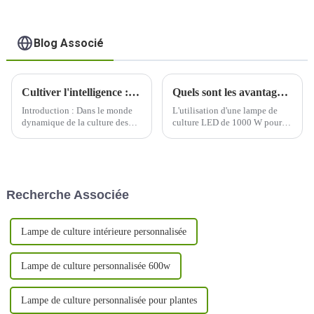
Blog Associé
Cultiver l'intelligence : éclairer l'avenir avec des lampes de culture à LED
Quels sont les avantages du jardinage intérieur lorsqu'on utilise une lampe de culture LED de 1000 W ?
Introduction : Dans le monde
L'utilisation d'une lampe de
dynamique de la culture des
culture LED de 1000 W pour le
plantes, un changement
jardinage en intérieur offre
transformateur est en cours
plusieurs avantages, ce qui en
avec l'adoption généralisée des
fait un choix populaire parmi
lampes de culture à LED. Alors
les cultivateurs en intérieur.
que nous nous lançons dans un
Voici quelques-uns des
Recherche Associée
voyage pour cultiver de
avantages :
manière plus intelligente, pas
difficile...
Lampe de culture intérieure personnalisée
Lampe de culture personnalisée 600w
Lampe de culture personnalisée pour plantes