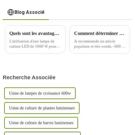
Blog Associé
Quels sont les avantages du jardinage intérieur lorsqu'on utilise une lampe de culture LED de 1000 W ?
Comment déterminer quelle longueur d’onde de lumière est nécessaire à la croissance de votre plante ?
L'utilisation d'une lampe de
Je recommande un article
culture LED de 1000 W pour le
populaire et très vendu - 600 W
jardinage en intérieur offre
à spectre complet avec un
plusieurs avantages, ce qui en
PPFD uniforme et équilibré
fait un choix populaire parmi
élevé, un excellent soin de
les cultivateurs en intérieur.
chaque plante, une grande
Voici quelques-uns des
couverture, une conception
Recherche Associée
avantages :
détachable pour économiser
plus de 30 % des frais
d'expédition, UV/IR...
Usine de lampes de croissance 600w
Usine de culture de plantes lumineuses
Usine de culture de barres lumineuses