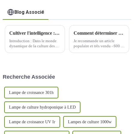
Blog Associé
Cultiver l'intelligence : éclairer l'avenir avec des lampes de culture à LED
Comment déterminer quelle longueur d’onde de lumière est nécessaire à la croissance de votre plante ?
Introduction : Dans le monde
Je recommande un article
dynamique de la culture des
populaire et très vendu - 600 W
plantes, un changement
à spectre complet avec un
transformateur est en cours
PPFD uniforme et équilibré
avec l'adoption généralisée des
élevé, un excellent soin de
lampes de culture à LED. Alors
chaque plante, une grande
que nous nous lançons dans un
couverture, une conception
Recherche Associée
voyage pour cultiver de
détachable pour économiser
manière plus intelligente, pas
plus de 30 % des frais
difficile...
d'expédition, UV/IR...
Lampe de croissance 301h
Lampe de culture hydroponique à LED
Lampe de croissance UV Ir
Lampes de culture 1000w