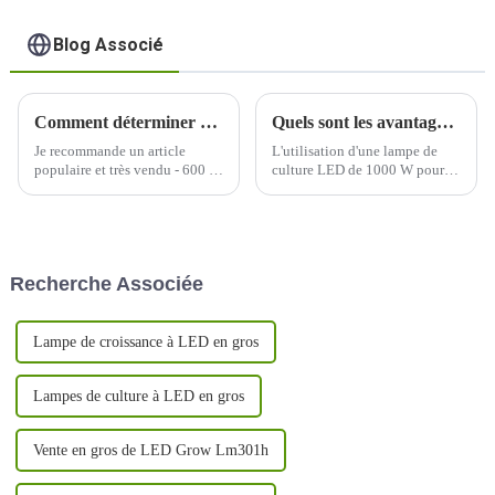
Blog Associé
Comment déterminer quelle longueur d’onde de lumière est nécessaire à la croissance de votre plante ?
Quels sont les avantages du jardinage intérieur lorsqu'on utilise une lampe de culture LED de 1000 W ?
Je recommande un article
L'utilisation d'une lampe de
populaire et très vendu - 600 W
culture LED de 1000 W pour le
à spectre complet avec un
jardinage en intérieur offre
PPFD uniforme et équilibré
plusieurs avantages, ce qui en
élevé, un excellent soin de
fait un choix populaire parmi
chaque plante, une grande
les cultivateurs en intérieur.
couverture, une conception
Voici quelques-uns des
Recherche Associée
détachable pour économiser
avantages :
plus de 30 % des frais
d'expédition, UV/IR...
Lampe de croissance à LED en gros
Lampes de culture à LED en gros
Vente en gros de LED Grow Lm301h