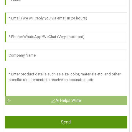
AI Helps Write
Send