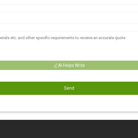
AI Helps Write
Send