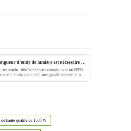
Comment déterminer quelle longueur d’onde de lumière est nécessaire à la croissance de votre plante ?
t très vendu - 600 W à spectre complet avec un PPFD
lent soin de chaque plante, une grande couverture, une
r plus de 30 % des frais d'expédition, UV/IR...
 de haute qualité de 1500 W