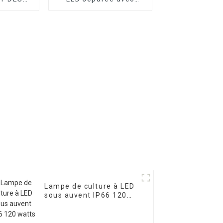
MPES DE
contrôle UV IR et PPFD
 À LED
équilibré et amovible
Lampe de culture à LED
sous auvent IP66 120
watts