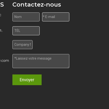
S
Contactez-nous
c
e,
w.com
Envoyer