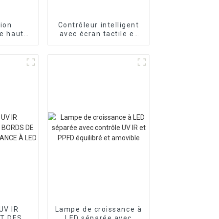
ion
Contrôleur intelligent
de haute
avec écran tactile et
ie 5 ans
prise en charge Wi-Fi
 culture
pour lampe de culture
LED
UV IR
Lampe de croissance à
T DES
LED séparée avec