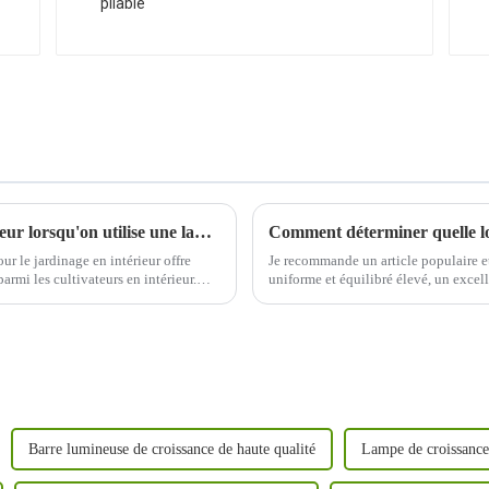
Quels sont les avantages du jardinage intérieur lorsqu'on utilise une lampe de culture LED de 1000 W ?
r le jardinage en intérieur offre
Je recommande un article populaire e
armi les cultivateurs en intérieur.
uniforme et équilibré élevé, un excel
conception détachable pour économise
Barre lumineuse de croissance de haute qualité
Lampe de croissance