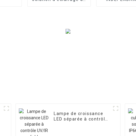
haute qualité pour les
BORDS DE LA
légumes et les fruits
CROISSANCE
Lampe de croissance
LED séparée à contrôle
UV/IR pliable