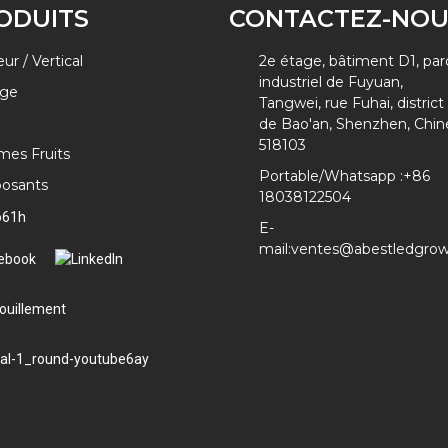
ODUITS
CONTACTEZ-NOU
eur / Vertical
2e étage, bâtiment D1, par
industriel de Fuyuan,
ge
Tangwei, rue Fuhai, district
de Bao'an, Shenzhen, Chin
518103
es Fruits
Portable/Whatsapp :
+86
osants
18038122504
E-
mail:
ventes@abestledgro