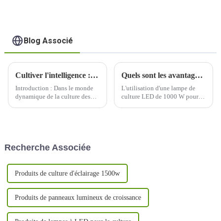
Blog Associé
Cultiver l'intelligence : éclairer l'avenir avec des lampes de culture à LED
Quels sont les avantages du jardinage intérieur lorsqu'on utilise une lampe de culture LED de 1000 W ?
Introduction : Dans le monde
L'utilisation d'une lampe de
dynamique de la culture des
culture LED de 1000 W pour le
plantes, un changement
jardinage en intérieur offre
transformateur est en cours
plusieurs avantages, ce qui en
avec l'adoption généralisée des
fait un choix populaire parmi
lampes de culture à LED. Alors
les cultivateurs en intérieur.
que nous nous lançons dans un
Voici quelques-uns des
Recherche Associée
voyage pour cultiver de
avantages :
manière plus intelligente, pas
difficile...
Produits de culture d'éclairage 1500w
Produits de panneaux lumineux de croissance