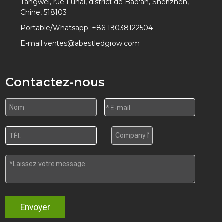
Tangwei, rue Fuhai, district de Bao'an, Shenzhen,
Chine, 518103
Portable/Whatsapp :
+86 18038122504
E-mail:
ventes@abestledgrow.com
Contactez-nous
Envoyer