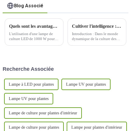
Blog Associé
Quels sont les avantages du jardinage intérieur lorsqu'on utilise une lampe de culture LED de 1000 W ?
Cultiver l'intelligence : éclairer l'avenir avec des lampes de culture à LED
L'utilisation d'une lampe de
Introduction : Dans le monde
culture LED de 1000 W pour le
dynamique de la culture des
jardinage en intérieur offre
plantes, un changement
plusieurs avantages, ce qui en
transformateur est en cours
fait un choix populaire parmi
avec l'adoption généralisée des
les cultivateurs en intérieur.
lampes de culture à LED. Alors
Voici quelques-uns des
que nous nous lançons dans un
Recherche Associée
avantages :
voyage pour cultiver de
manière plus intelligente, pas
difficile...
Lampe à LED pour plantes
Lampe UV pour plantes
Lampe UV pour plantes
Lampe de culture pour plantes d'intérieur
Lampe de culture pour plantes
Lampe pour plantes d'intérieur