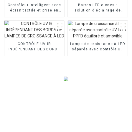
Contrôleur intelligent avec
Barres LED clones :
écran tactile et prise en
solution d'éclairage de
charge Wi-Fi pour lampe de
haute qualité pour les
culture LED
légumes et les fruits
CONTRÔLE UV IR
Lampe de croissance à LED
INDÉPENDANT DES BORDS
séparée avec contrôle UV
DE LAMPES DE CROISSANCE
IR et PPFD équilibré et
À LED
amovible