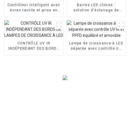
Contrôleur intelligent avec
Barres LED clones :
écran tactile et prise en
solution d'éclairage de
charge Wi-Fi pour lampe de
haute qualité pour les
culture LED
légumes et les fruits
CONTRÔLE UV IR
Lampe de croissance à LED
INDÉPENDANT DES BORDS
séparée avec contrôle UV
DE LAMPES DE CROISSANCE
IR et PPFD équilibré et
À LED
amovible