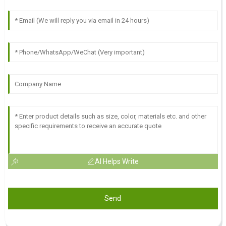
AI Helps Write
Send