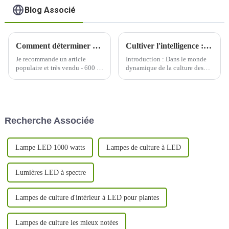
Blog Associé
Comment déterminer quelle longueur d’onde de lumière est nécessaire à la croissance de votre plante ?
Cultiver l'intelligence : éclairer l'avenir avec des lampes de culture à LED
Je recommande un article
Introduction : Dans le monde
populaire et très vendu - 600 W
dynamique de la culture des
à spectre complet avec un
plantes, un changement
PPFD uniforme et équilibré
transformateur est en cours
élevé, un excellent soin de
avec l'adoption généralisée des
chaque plante, une grande
lampes de culture à LED. Alors
couverture, une conception
que nous nous lançons dans un
Recherche Associée
détachable pour économiser
voyage pour cultiver de
plus de 30 % des frais
manière plus intelligente, pas
d'expédition, UV/IR...
difficile...
Lampe LED 1000 watts
Lampes de culture à LED
Lumières LED à spectre
Lampes de culture d'intérieur à LED pour plantes
Lampes de culture les mieux notées