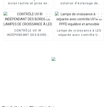
écran tactile et prise en
solution d'éclairage de
charge Wi-Fi pour lampe de
haute qualité pour les
culture LED
légumes et les fruits
CONTRÔLE UV IR
Lampe de croissance à LED
INDÉPENDANT DES BORDS
séparée avec contrôle UV
DE LAMPES DE CROISSANCE
IR et PPFD équilibré et
À LED
amovible