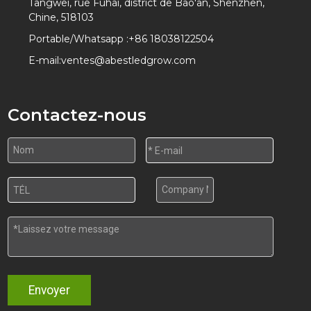
Tangwei, rue Fuhai, district de Bao'an, Shenzhen,
Chine, 518103
Portable/Whatsapp :
+86 18038122504
E-mail:
ventes@abestledgrow.com
Contactez-nous
Envoyer