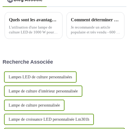
Quels sont les avantages du jardinage intérieur lorsqu'on utilise une lampe de culture LED de 1000 W ?
Comment déterminer quelle longueur d’onde de lumière est nécessaire à la croissance de votre plante ?
L'utilisation d'une lampe de
Je recommande un article
culture LED de 1000 W pour le
populaire et très vendu - 600 W
jardinage en intérieur offre
à spectre complet avec un
plusieurs avantages, ce qui en
PPFD uniforme et équilibré
fait un choix populaire parmi
élevé, un excellent soin de
les cultivateurs en intérieur.
chaque plante, une grande
Voici quelques-uns des
couverture, une conception
Recherche Associée
avantages :
détachable pour économiser
plus de 30 % des frais
d'expédition, UV/IR...
Lampes LED de culture personnalisées
Lampe de culture d'intérieur personnalisée
Lampe de culture personnalisée
Lampe de croissance LED personnalisée Lm301h