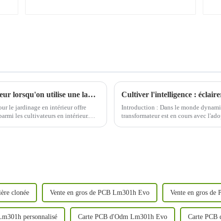
Quels sont les avantages du jardinage intérieur lorsqu'on utilise une lampe de culture LED de 1000 W ?
Cultiver l'intelligence : éclai
r le jardinage en intérieur offre
Introduction : Dans le monde dynami
armi les cultivateurs en intérieur.
transformateur est en cours avec l'ad
que nous nous lançons dans un voyage
difficile...
ière clonée
Vente en gros de PCB Lm301h Evo
Vente en gros d
m301h personnalisé
Carte PCB d'Odm Lm301h Evo
Carte PCB