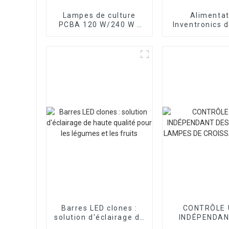
Lampes de culture
Alimentat
PCBA 120 W/240 W -
Inventronics 
Contrôle UV et IR
qualité garant
séparé
pour lampes de
à LED
Barres LED clones :
CONTRÔLE 
solution d'éclairage de
INDÉPENDAN
haute qualité pour les
BORDS DE LA