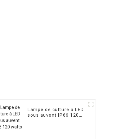
 À LED
équilibré et amovible
Lampe de culture à LED
sous auvent IP66 120
watts