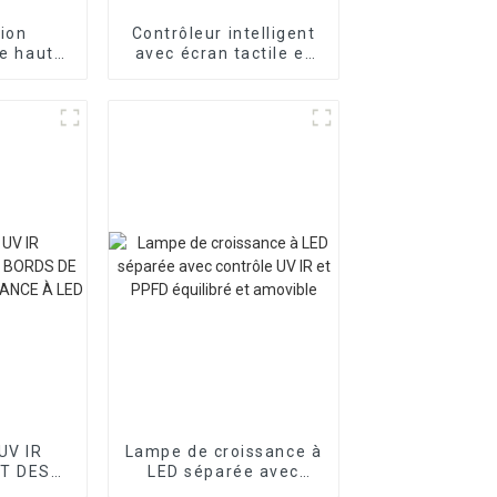
ion
Contrôleur intelligent
de haute
avec écran tactile et
ie 5 ans
prise en charge Wi-Fi
 culture
pour lampe de culture
LED
UV IR
Lampe de croissance à
T DES
LED séparée avec
MPES DE
contrôle UV IR et PPFD