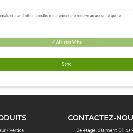
AI Helps Write
Send
ODUITS
CONTACTEZ-NOU
eur / Vertical
2e étage, bâtiment D1, par