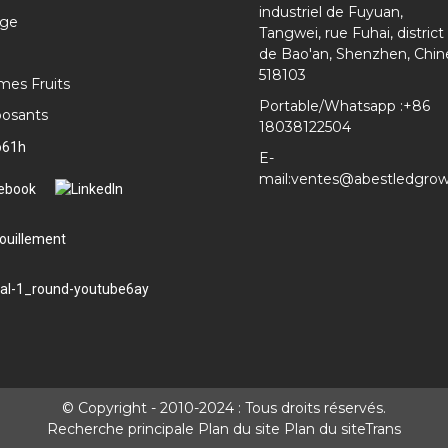
industriel de Fuyuan,
ge
Tangwei, rue Fuhai, district
de Bao'an, Shenzhen, Chin
518103
es Fruits
Portable/Whatsapp :
+86
osants
18038122504
E-
mail:
ventes@abestledgro
© Copyright - 2010-2024 : Tous droits réservés.
Recherche principale
Plan du site
Plan du siteTrans