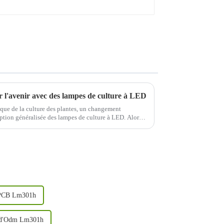
rer l'avenir avec des lampes de culture à LED
que de la culture des plantes, un changement
option généralisée des lampes de culture à LED. Alors
 pour cultiver de manière plus intelligente, pas
e PCB Lm301h
 d'Odm Lm301h