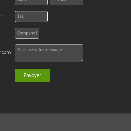
e,
w.com
Envoyer