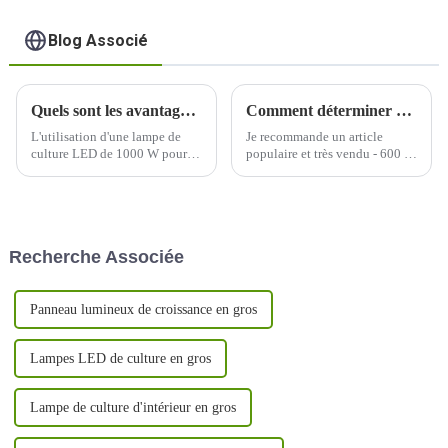
Blog Associé
Quels sont les avantages du jardinage intérieur lorsqu'on utilise une lampe de culture LED de 1000 W ?
Comment déterminer quelle longueur d’onde de lumière est nécessaire à la croissance de votre plante ?
L'utilisation d'une lampe de
Je recommande un article
culture LED de 1000 W pour le
populaire et très vendu - 600 W
jardinage en intérieur offre
à spectre complet avec un
plusieurs avantages, ce qui en
PPFD uniforme et équilibré
fait un choix populaire parmi
élevé, un excellent soin de
les cultivateurs en intérieur.
chaque plante, une grande
Voici quelques-uns des
couverture, une conception
Recherche Associée
avantages :
détachable pour économiser
plus de 30 % des frais
d'expédition, UV/IR...
Panneau lumineux de croissance en gros
Lampes LED de culture en gros
Lampe de culture d'intérieur en gros