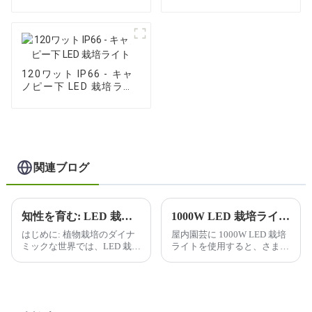
栽培ライト
LED 栽培ライト
120ワット IP66 - キャ
ノピー下 LED 栽培ライ
ト
関連ブログ
知性を育む: LED 栽培ライトで未来を照らす
1000W LED 栽培ライトを使用すると、屋内ガーデニングにどのような利点がありますか?
はじめに: 植物栽培のダイナ
屋内園芸に 1000W LED 栽培
ミックな世界では、LED 栽培
ライトを使用すると、さまざ
ライトの普及により、変革が
まな利点が得られるため、屋
起こっています。私たちは、
内栽培者の間で人気がありま
よりスマートに、よりハード
す。利点のいくつかを以下に
に栽培する旅に乗り出してい
示します。
ます...