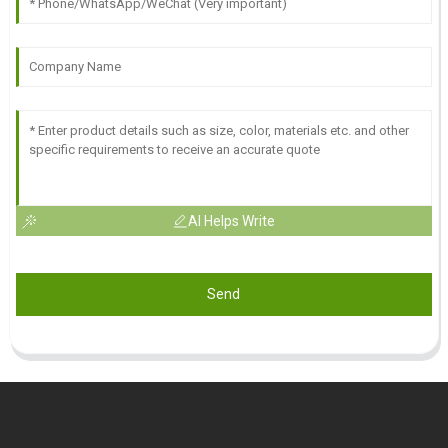
AI Helps Write
Send