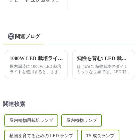
ノピー下 LED 栽培ライ
ト
関連ブログ
1000W LED 栽培ライトを使用すると、屋内ガーデニングにどのような利点がありますか?
知性を育む: LED 栽培ライトで未来を照らす
屋内園芸に 1000W LED 栽培
はじめに: 植物栽培のダイナ
ライトを使用すると、さまざ
ミックな世界では、LED 栽培
まな利点が得られるため、屋
ライトの普及により、変革が
内栽培者の間で人気がありま
起こっています。私たちは、
す。利点のいくつかを以下に
よりスマートに、よりハード
示します。
に栽培する旅に乗り出してい
ます...
関連検索
屋内植物用栽培ランプ
屋内植物ランプ
植物を育てるための LED ランプ
T5 成長ランプ