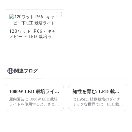
栽培ライト
LED 栽培ライト
120ワット IP66 - キャ
ノピー下 LED 栽培ライ
ト
関連ブログ
1000W LED 栽培ライトを使用すると、屋内ガーデニングにどのような利点がありますか?
知性を育む: LED 栽培ライトで未来を照らす
屋内園芸に 1000W LED 栽培
はじめに: 植物栽培のダイナ
ライトを使用すると、さまざ
ミックな世界では、LED 栽培
まな利点が得られるため、屋
ライトの普及により、変革が
内栽培者の間で人気がありま
起こっています。私たちは、
す。利点のいくつかを以下に
よりスマートに、よりハード
示します。
に栽培する旅に乗り出してい
ます...