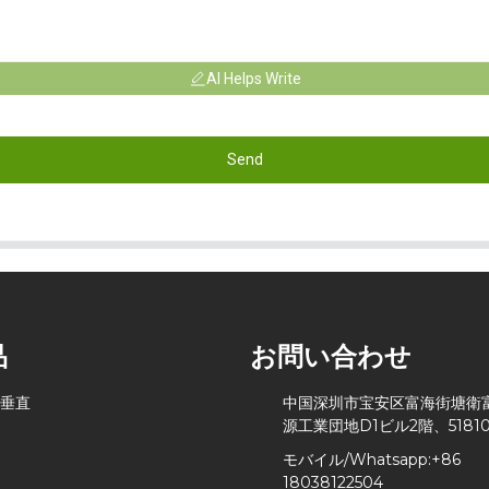
AI Helps Write
Send
品
お問い合わせ
 垂直
中国深圳市宝安区富海街塘衛
源工業団地D1ビル2階、51810
モバイル/Whatsapp:
+86
18038122504