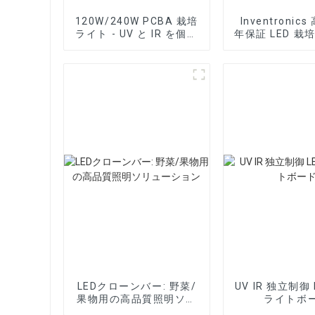
120W/240W PCBA 栽培
Inventronic
ライト - UV と IR を個別
年保証 LED 栽
に制御
電源
LEDクローンバー: 野菜/
UV IR 独立制御 
果物用の高品質照明ソリ
ライトボ
ューション