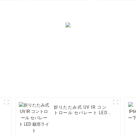
折りたたみ式 UV IR コン
トロール セパレート LED
栽培ライト