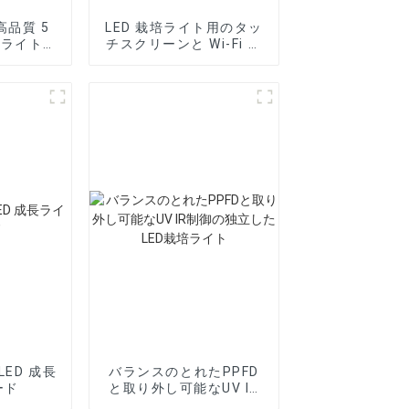
s 高品質 5
LED 栽培ライト用のタッ
培ライト用
チスクリーンと Wi-Fi サ
ポートを備えたスマート
コントローラー
LED 成長
バランスのとれたPPFD
ード
と取り外し可能なUV IR
制御の独立したLED栽培