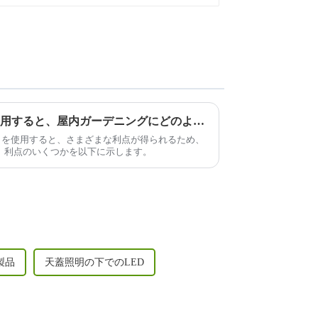
1000W LED 栽培ライトを使用すると、屋内ガーデニングにどのような利点がありますか?
培ライトを使用すると、さまざまな利点が得られるため、
。利点のいくつかを以下に示します。
B製品
天蓋照明の下でのLED