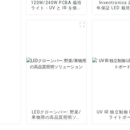
120W/240W PCBA 栽培
Inventronic
ライト - UV と IR を個別
年保証 LED 栽
に制御
電源
LEDクローンバー: 野菜/
UV IR 独立制御 
果物用の高品質照明ソリ
ライトボ
ューション