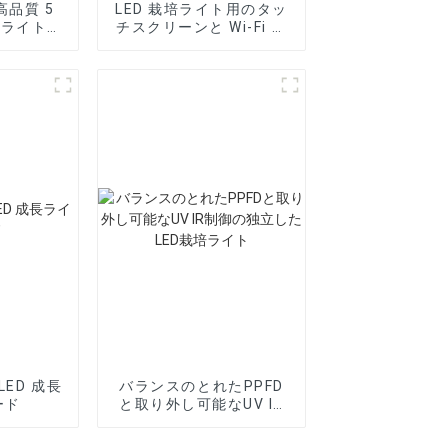
s 高品質 5
LED 栽培ライト用のタッ
培ライト用
チスクリーンと Wi-Fi サ
ポートを備えたスマート
コントローラー
LED 成長
バランスのとれたPPFD
ード
と取り外し可能なUV IR
制御の独立したLED栽培
ライト