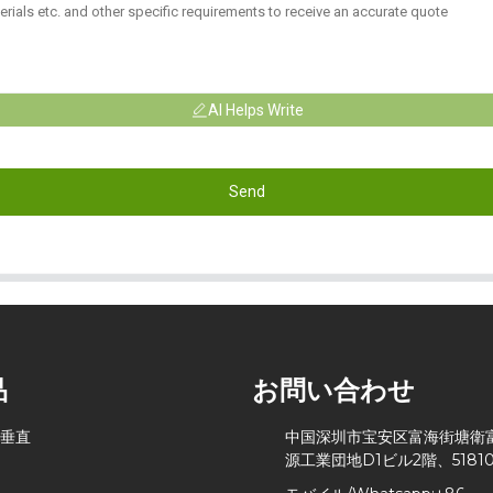
AI Helps Write
Send
品
お問い合わせ
 垂直
中国深圳市宝安区富海街塘衛
源工業団地D1ビル2階、51810