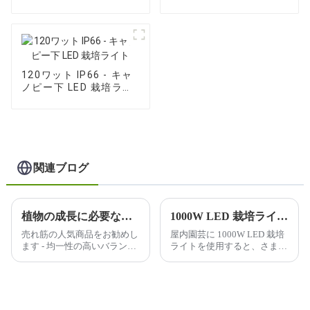
栽培ライト
LED 栽培ライト
120ワット IP66 - キャ
ノピー下 LED 栽培ライ
ト
関連ブログ
植物の成長に必要な光の波長をどのように判断しますか?
1000W LED 栽培ライトを使用すると、屋内ガーデニングにどのような利点がありますか?
売れ筋の人気商品をお勧めし
屋内園芸に 1000W LED 栽培
ます - 均一性の高いバランス
ライトを使用すると、さまざ
のとれた PPFD を備えた
まな利点が得られるため、屋
600W フルスペクトル、すべ
内栽培者の間で人気がありま
ての植物に優れたケア、広い
す。利点のいくつかを以下に
カバー範囲、送料を 30% 以
示します。
上節約できる取り外し可能な