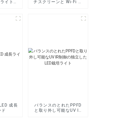
培ライト用
チスクリーンと Wi-Fi サ
ポートを備えたスマート
コントローラー
LED 成長
バランスのとれたPPFD
ード
と取り外し可能なUV IR
制御の独立したLED栽培
ライト