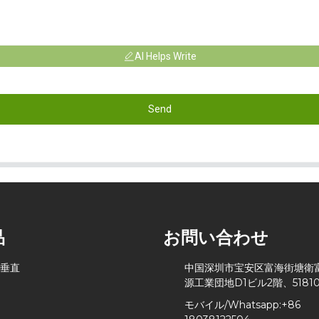
AI Helps Write
Send
品
お問い合わせ
 垂直
中国深圳市宝安区富海街塘衛
源工業団地D1ビル2階、51810
モバイル/Whatsapp:
+86