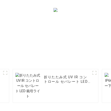
折りたたみ式 UV IR コン
トロール セパレート LED
栽培ライト