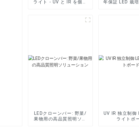
ライト - UV と IR を個別
年保証 LED 栽
に制御
電源
LEDクローンバー: 野菜/
UV IR 独立制御 
果物用の高品質照明ソリ
ライトボ
ューション