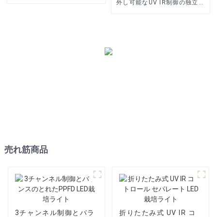
外し可能なUV IR制御の独立し
たLED栽培ライト
売れ筋商品
3チャンネル制御とバラ
折りたたみ式 UV IR コ