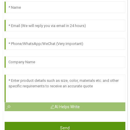
AI Helps Write
Send