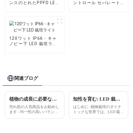
ンスのとれたPPFD LED
ントロール セパレート
栽培ライト
LED 栽培ライト
120ワット IP66 - キャ
ノピー下 LED 栽培ライ
ト
関連ブログ
植物の成長に必要な光の波長をどのように判断しますか?
知性を育む: LED 栽培ライトで未来を照らす
売れ筋の人気商品をお勧めし
はじめに: 植物栽培のダイナ
ます - 均一性の高いバランス
ミックな世界では、LED 栽培
のとれた PPFD を備えた
ライトの普及により、変革が
600W フルスペクトル、すべ
起こっています。私たちは、
ての植物に優れたケア、広い
よりスマートに、よりハード
カバー範囲、送料を 30% 以
に栽培する旅に乗り出してい