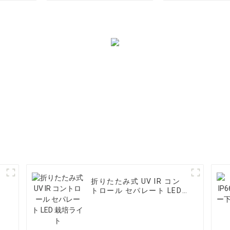
折りたたみ式 UV IR コン
トロール セパレート LED
栽培ライト