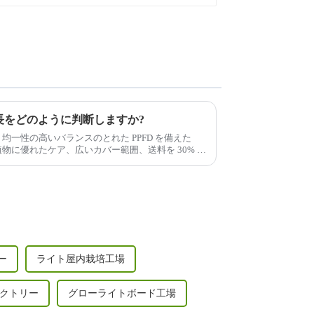
長をどのように判断しますか?
 均一性の高いバランスのとれた PPFD を備えた
植物に優れたケア、広いカバー範囲、送料を 30% 以
UV/IR...
ー
ライト屋内栽培工場
ァクトリー
グローライトボード工場