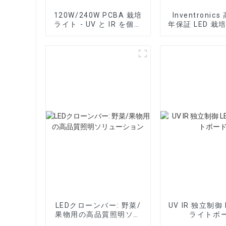
120W/240W PCBA 栽培
Inventronic
ライト - UV と IR を個別
年保証 LED 栽
に制御
電源
LEDクローンバー: 野菜/
UV IR 独立制御 
果物用の高品質照明ソリ
ライトボ
ューション