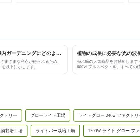
1000W LED 栽培ライトを使用すると、屋内ガーデニングにどのような利点がありますか?
植物の成長に必要な光の波
ると、さまざまな利点が得られるため、
売れ筋の人気商品をお勧めします -
かを以下に示します。
600W フルスペクトル、すべての
上節約できる取り外し可能なデザイン、
ァクトリー
グローライト工場
ライトグロー 240w ファクトリ
植物栽培工場
ライトバー栽培工場
1500W ライト グロー フ