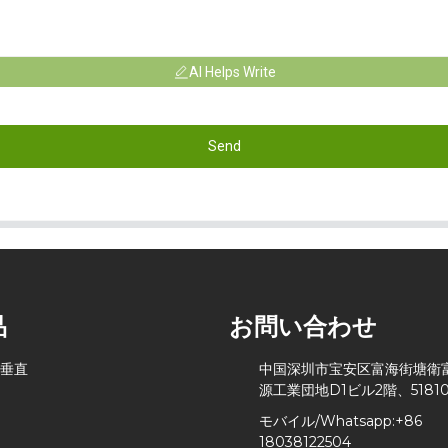
AI Helps Write
Send
品
お問い合わせ
 垂直
中国深圳市宝安区富海街塘衛
源工業団地D1ビル2階、51810
モバイル/Whatsapp:
+86
18038122504