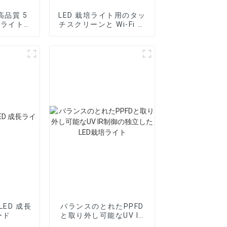
s 高品質 5
LED 栽培ライト用のタッ
培ライト用
チスクリーンと Wi-Fi サ
ポートを備えたスマート
コントローラー
LED 成長
バランスのとれたPPFD
ード
と取り外し可能なUV IR
制御の独立したLED栽培