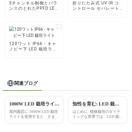
3チャンネル制御とバラ
折りたたみ式 UV IR コ
ンスのとれたPPFD LED
ントロール セパレート
栽培ライト
LED 栽培ライト
120ワット IP66 - キャ
ノピー下 LED 栽培ライ
ト
関連ブログ
1000W LED 栽培ライトを使用すると、屋内ガーデニングにどのような利点がありますか?
知性を育む: LED 栽培ライトで未来を照らす
屋内園芸に 1000W LED 栽培
はじめに: 植物栽培のダイナ
ライトを使用すると、さまざ
ミックな世界では、LED 栽培
まな利点が得られるため、屋
ライトの普及により、変革が
内栽培者の間で人気がありま
起こっています。私たちは、
す。利点のいくつかを以下に
よりスマートに、よりハード