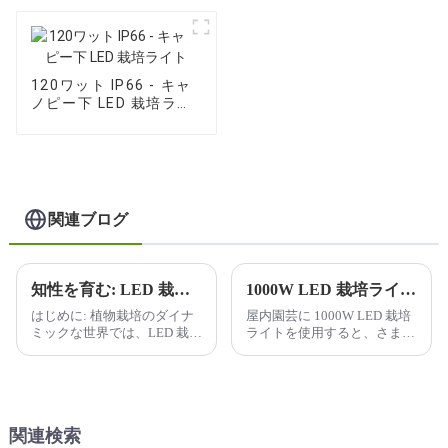
120ワット IP66 - キャ
ノピー下 LED 栽培ライ
ト
関連ブログ
知性を育む: LED 栽培ライトで未来を照らす
1000W LED 栽培ライトを使用すると、屋内ガーデニングにどのような利点がありますか?
はじめに: 植物栽培のダイナ
屋内園芸に 1000W LED 栽培
ミックな世界では、LED 栽培
ライトを使用すると、さまざ
ライトの普及により、変革が
まな利点が得られるため、屋
起こっています。私たちは、
内栽培者の間で人気がありま
よりスマートに、よりハード
す。利点のいくつかを以下に
に栽培する旅に乗り出してい
示します。
ます...
関連検索