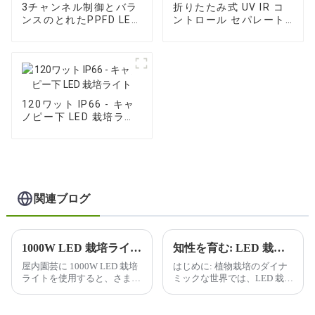
3チャンネル制御とバラ
折りたたみ式 UV IR コ
ンスのとれたPPFD LED
ントロール セパレート
栽培ライト
LED 栽培ライト
120ワット IP66 - キャ
ノピー下 LED 栽培ライ
ト
関連ブログ
1000W LED 栽培ライトを使用すると、屋内ガーデニングにどのような利点がありますか?
知性を育む: LED 栽培ライトで未来を照らす
屋内園芸に 1000W LED 栽培
はじめに: 植物栽培のダイナ
ライトを使用すると、さまざ
ミックな世界では、LED 栽培
まな利点が得られるため、屋
ライトの普及により、変革が
内栽培者の間で人気がありま
起こっています。私たちは、
す。利点のいくつかを以下に
よりスマートに、よりハード