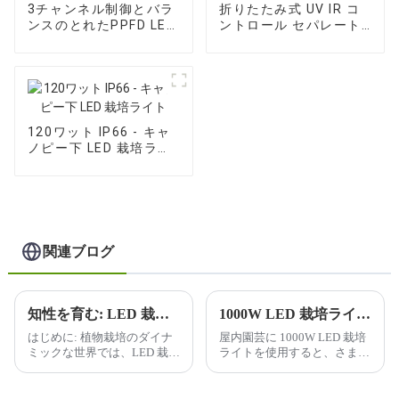
3チャンネル制御とバラ
折りたたみ式 UV IR コ
ンスのとれたPPFD LED
ントロール セパレート
栽培ライト
LED 栽培ライト
120ワット IP66 - キャ
ノピー下 LED 栽培ライ
ト
関連ブログ
知性を育む: LED 栽培ライトで未来を照らす
1000W LED 栽培ライトを使用すると、屋内ガーデニングにどのような利点がありますか?
はじめに: 植物栽培のダイナ
屋内園芸に 1000W LED 栽培
ミックな世界では、LED 栽培
ライトを使用すると、さまざ
ライトの普及により、変革が
まな利点が得られるため、屋
起こっています。私たちは、
内栽培者の間で人気がありま
よりスマートに、よりハード
す。利点のいくつかを以下に