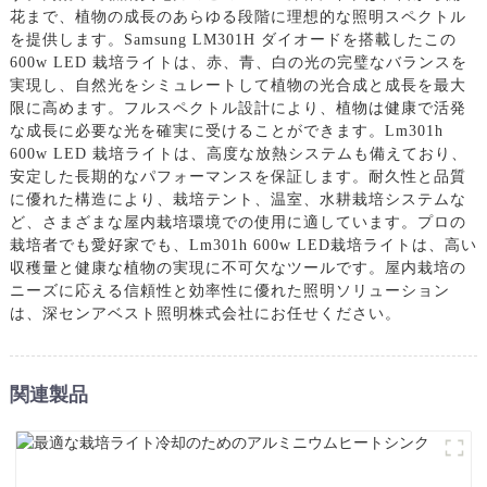
花ま​​で、植物の成長のあらゆる段階に理想的な照明スペクトル
を提供します。Samsung LM301H ダイオードを搭載したこの
600w LED 栽培ライトは、赤、青、白の光の完璧なバランスを
実現し、自然光をシミュレートして植物の光合成と成長を最大
限に高めます。フルスペクトル設計により、植物は健康で活発
な成長に必要な光を確実に受けることができます。Lm301h
600w LED 栽培ライトは、高度な放熱システムも備えており、
安定した長期的なパフォーマンスを保証します。耐久性と品質
に優れた構造により、栽培テント、温室、水耕栽培システムな
ど、さまざまな屋内栽培環境での使用に適しています。プロの
栽培者でも愛好家でも、Lm301h 600w LED栽培ライトは、高い
収穫量と健康な植物の実現に不可欠なツールです。屋内栽培の
ニーズに応える信頼性と効率性に優れた照明ソリューション
は、深センアベスト照明株式会社にお任せください。
関連製品