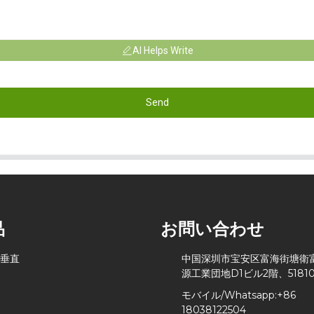
AI Helps Write
Send
品
お問い合わせ
 垂直
中国深圳市宝安区富海街塘衛
源工業団地D1ビル2階、51810
モバイル/Whatsapp:
+86
18038122504