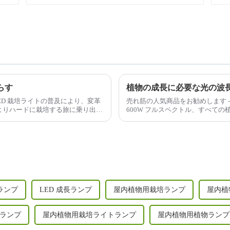
らす
植物の成長に必要な光の波
ED 栽培ライトの普及により、変革
売れ筋の人気商品をお勧めします -
よりハードに栽培する旅に乗り出し
600W フルスペクトル、すべての
上節約できる取り外し可能なデザイン、
ランプ
LED 成長ランプ
屋内植物用栽培ランプ
屋内植
長ランプ
屋内植物用栽培ライトランプ
屋内植物用植物ランプ