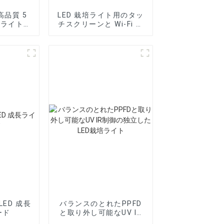
s 高品質 5
LED 栽培ライト用のタッ
培ライト用
チスクリーンと Wi-Fi サ
ポートを備えたスマート
コントローラー
LED 成長
バランスのとれたPPFD
ード
と取り外し可能なUV IR
制御の独立したLED栽培