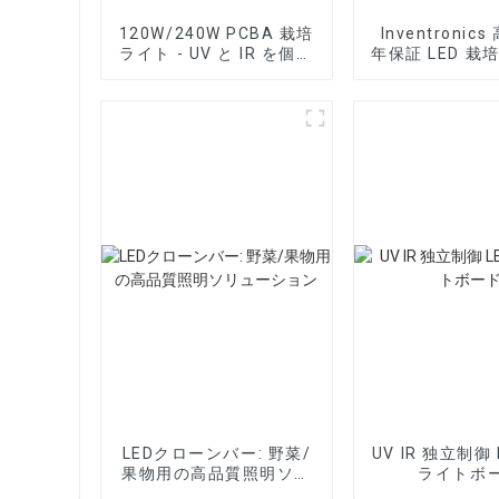
120W/240W PCBA 栽培
Inventronic
ライト - UV と IR を個別
年保証 LED 栽
に制御
電源
LEDクローンバー: 野菜/
UV IR 独立制御 
果物用の高品質照明ソリ
ライトボ
ューション