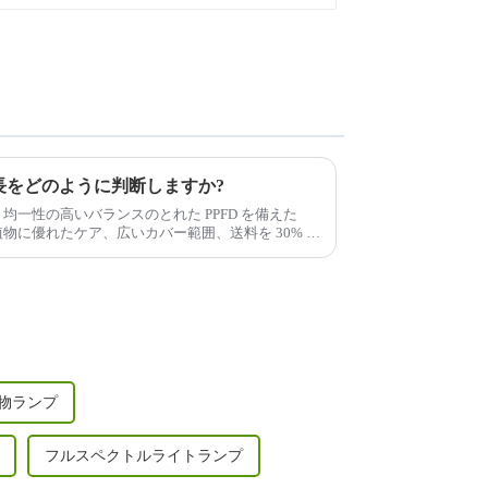
長をどのように判断しますか?
 均一性の高いバランスのとれた PPFD を備えた
植物に優れたケア、広いカバー範囲、送料を 30% 以
UV/IR...
物ランプ
フルスペクトルライトランプ