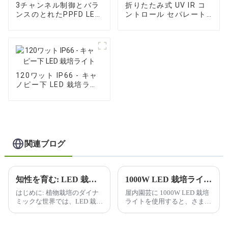
3チャンネル制御とバラ
折りたたみ式 UV IR コ
ンスのとれたPPFD LED
ントロール セパレート
栽培ライト
LED 栽培ライト
120ワット IP66 - キャ
ノピー下 LED 栽培ライ
ト
関連ブログ
知性を育む: LED 栽培ライトで未来を照らす
1000W LED 栽培ライトを使用すると、屋内ガーデニングにどのような利点がありますか?
はじめに: 植物栽培のダイナ
屋内園芸に 1000W LED 栽培
ミックな世界では、LED 栽培
ライトを使用すると、さまざ
ライトの普及により、変革が
まな利点が得られるため、屋
起こっています。私たちは、
内栽培者の間で人気がありま
よりスマートに、よりハード
す。利点のいくつかを以下に