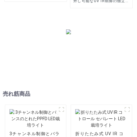
外し可能なUV IR制御の独立し
たLED栽培ライト
売れ筋商品
3チャンネル制御とバラ
折りたたみ式 UV IR コ