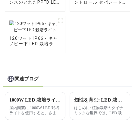
ンスのとれたPPFD LED
ントロール セパレート
栽培ライト
LED 栽培ライト
120ワット IP66 - キャ
ノピー下 LED 栽培ライ
ト
関連ブログ
1000W LED 栽培ライトを使用すると、屋内ガーデニングにどのような利点がありますか?
知性を育む: LED 栽培ライトで未来を照らす
屋内園芸に 1000W LED 栽培
はじめに: 植物栽培のダイナ
ライトを使用すると、さまざ
ミックな世界では、LED 栽培
まな利点が得られるため、屋
ライトの普及により、変革が
内栽培者の間で人気がありま
起こっています。私たちは、
す。利点のいくつかを以下に
よりスマートに、よりハード
示します。
に栽培する旅に乗り出してい