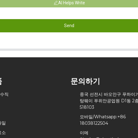
AI Helps Write
Send
품
문의하기
 수직
중국 선전시 바오안구 푸하이
탕웨이 푸위안공업원 D1동 2
518103
모바일/Whatsapp:
+86
과일
18038122504
요소
이메