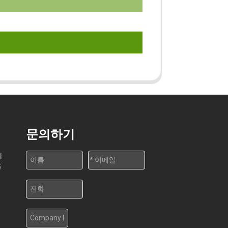
문의하기
가
층