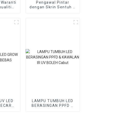
 Waranti
Pengawal Pintar
ualiti
dengan Skrin Sentuh &
tronics
Sokongan Wifi untuk
 Tumbuh
Lampu Tumbuh LED
UV LED
LAMPU TUMBUH LED
SECARA
BERASINGAN PPFD &
S
KAWALAN IR UV BOLEH
Cabut