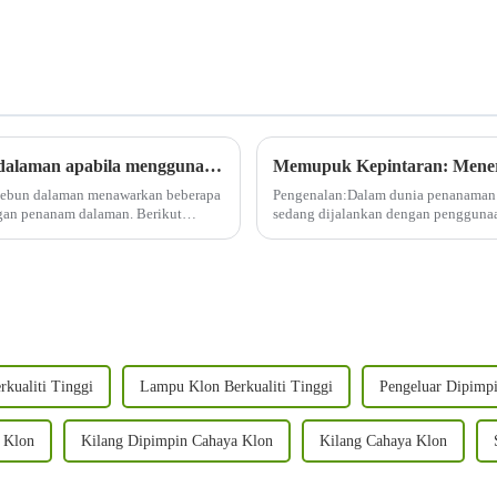
Apakah kelebihan yang dialami berkebun dalaman apabila menggunakan lampu tumbuh LED 1000W?
ebun dalaman menawarkan beberapa
Pengenalan:Dalam dunia penanaman t
ngan penanam dalaman. Berikut
sedang dijalankan dengan pengguna
memulakan perjalanan untuk memupuk 
kualiti Tinggi
Lampu Klon Berkualiti Tinggi
Pengeluar Dipimp
 Klon
Kilang Dipimpin Cahaya Klon
Kilang Cahaya Klon