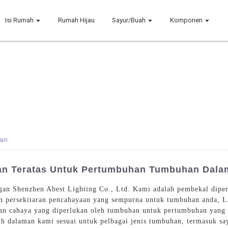
Isi Rumah
Rumah Hijau
Sayur/Buah
Komponen
an
n Teratas Untuk Pertumbuhan Tumbuhan Dal
gan Shenzhen Abest Lighting Co., Ltd. Kami adalah pembekal dipe
kan persekitaran pencahayaan yang sempurna untuk tumbuhan anda,
an cahaya yang diperlukan oleh tumbuhan untuk pertumbuhan yang
h dalaman kami sesuai untuk pelbagai jenis tumbuhan, termasuk sa