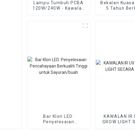
Lampu Tumbuh PCBA
Bekalan Kuasa
120W/240W - Kawalan
5 Tahun Berk
UV dan IR yang
Tinggi Inven
berasingan
untuk Lampu
LED
Bar Klon LED:
KAWALAN IR 
Penyelesaian
GROW LIGHT 
Pencahayaan
BEBA
Berkualiti Tinggi untuk