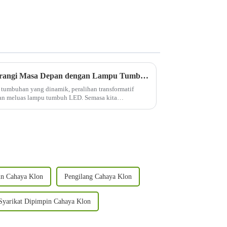
Memupuk Kepintaran: Menerangi Masa Depan dengan Lampu Tumbuh LED
umbuhan yang dinamik, peralihan transformatif
an meluas lampu tumbuh LED. Semasa kita
lebih bijak, bukan sukar...
in Cahaya Klon
Pengilang Cahaya Klon
Syarikat Dipimpin Cahaya Klon