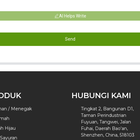
AI Helps Write
Send
ODUK
HUBUNGI KAMI
man / Menegak
Tingkat 2, Bangunan D1,
Taman Perindustrian
umah
Fuyuan, Tangwei, Jalan
h Hijau
Fuhai, Daerah Bao'an,
Shenzhen, China, 518103
Sayuran