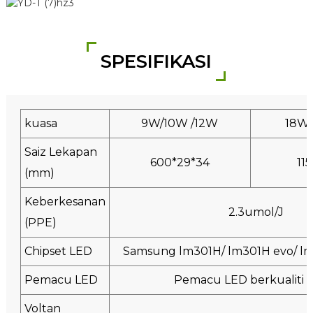
SPESIFIKASI
kuasa
9W/10W /12W
18W
Saiz Lekapan
600*29*34
11
(mm)
Keberkesanan
2.3umol/J
(PPE)
Chipset LED
Samsung lm301H/ lm301H evo/ l
Pemacu LED
Pemacu LED berkualiti t
Voltan