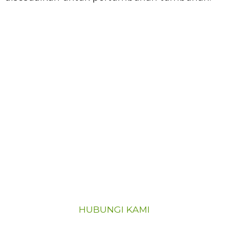
JIKA ANDA BERMINAT
DENGAN PRODUK
KAMI
Jika anda berminat dengan produk kami, sila
hubungi kami
HUBUNGI KAMI